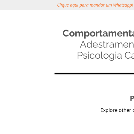
Clique aqui para mandar um Whatsapp!
Comportamenta
Adestramen
Psicologia C
P
Explore other c